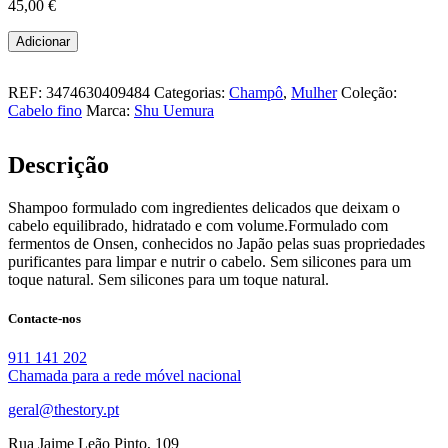
45,00
€
Quantidade
Adicionar
de
cleansing
oil
REF:
3474630409484
Categorias:
Champô
,
Mulher
Coleção:
shampoo
Cabelo fino
Marca:
Shu Uemura
400ML
Descrição
Shampoo formulado com ingredientes delicados que deixam o
cabelo equilibrado, hidratado e com volume.Formulado com
fermentos de Onsen, conhecidos no Japão pelas suas propriedades
purificantes para limpar e nutrir o cabelo. Sem silicones para um
toque natural. Sem silicones para um toque natural.
Contacte-nos
911 141 202
Chamada para a rede móvel nacional
geral@thestory.pt
Rua Jaime Leão Pinto, 109