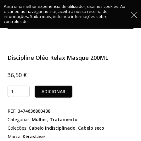
Para uma melhor experiência de utilizador, usamos cookies. Ao
clicar ou ao navegar no site, aceita a nossa recolha de
informações. Saiba mais, incluindo informações sobre
Início
/
Mulher
/
Tratamento
/ Discipline Oléo Relax
controlos de
política de privacidade
.
Masque 200ML
Discipline Oléo Relax Masque 200ML
36,50
€
Quantidade
ADICIONAR
de
Discipline
REF:
3474636800438
Oléo
Relax
Categorias:
Mulher
,
Tratamento
Masque
Coleções:
Cabelo indisciplinado
,
Cabelo seco
200ML
Marca:
Kérastase