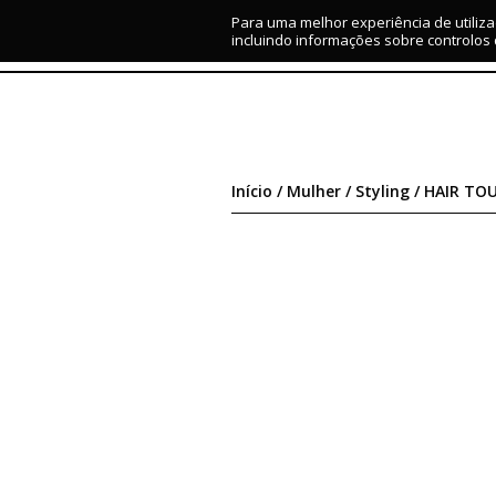
Para uma melhor experiência de utiliza
MARCAS
MULHER
HOMEM
IMAGE CONSULTING
incluindo informações sobre controlos
Início
/
Mulher
/
Styling
/ HAIR TO