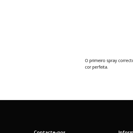
O primeiro spray correc
cor perfeita.
Contacte-nos
Infor