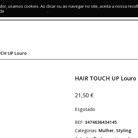
dor, usamos cookies. Ao clicar ou ao navegar no site, aceita a nossa reco
 de
política de privacidade
.
UCH UP Louro
HAIR TOUCH UP Louro
21,50
€
Esgotado
REF:
3474636434145
Categorias:
Mulher
,
Styling