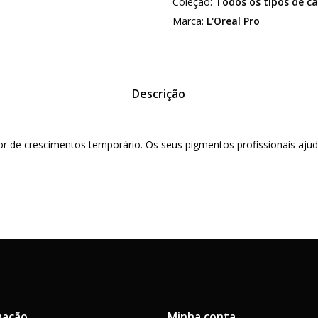
Coleção:
Todos os tipos de c
Marca:
L'Oreal Pro
Descrição
tor de crescimentos temporário. Os seus pigmentos profissionais aj
mação
Minha conta