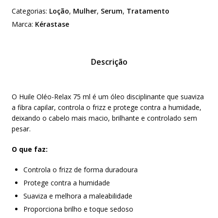
Huile
Categorias:
Loção
,
Mulher
,
Serum
,
Tratamento
Oleo-
relax
Marca:
Kérastase
75ml
Descrição
O Huile Oléo-Relax 75 ml é um óleo disciplinante que suaviza
a fibra capilar, controla o frizz e protege contra a humidade,
deixando o cabelo mais macio, brilhante e controlado sem
pesar.
O que faz:
Controla o frizz de forma duradoura
Protege contra a humidade
Suaviza e melhora a maleabilidade
Proporciona brilho e toque sedoso