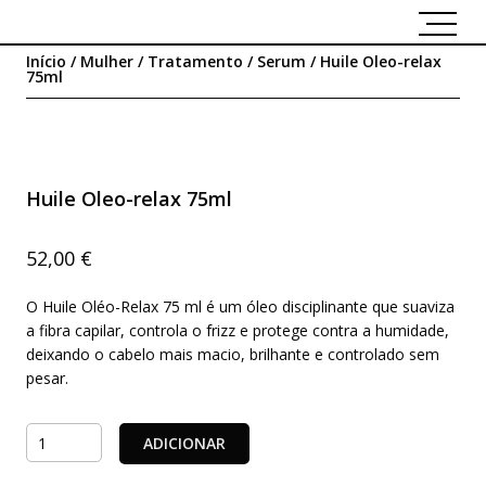
Início
/
Mulher
/
Tratamento
/
Serum
/ Huile Oleo-relax
75ml
Huile Oleo-relax 75ml
52,00
€
O Huile Oléo-Relax 75 ml é um óleo disciplinante que suaviza
a fibra capilar, controla o frizz e protege contra a humidade,
deixando o cabelo mais macio, brilhante e controlado sem
pesar.
Quantidade
ADICIONAR
de