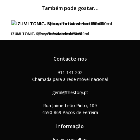
Também pode gostar…
IZUMI TONIC- Spray fortalecedor 150ml
IZUMI TONIC- Sérum fortalecedor 90ml
IZUMI TONIC- Máscara fortalecedora 200ml
Marca:
Marca:
Marca:
Shu Uemura
Shu Uemura
Shu Uemura
41,50
40,00
56,50
€
€
€
Contacte-nos
ADICIONAR
ADICIONAR
ADICIONAR
911 141 202
Chamada para a rede móvel nacional
geral@thestory.pt
Rua Jaime Leão Pinto, 109
4590-869 Paços de Ferreira
Informação
Image consulting