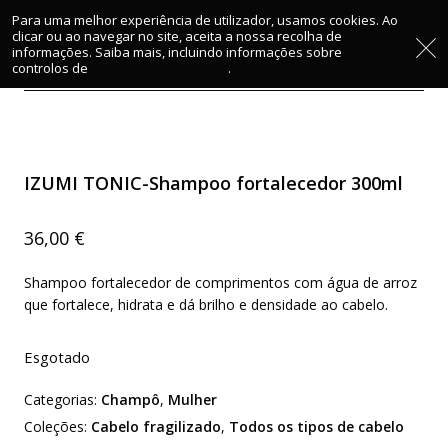
Para uma melhor experiência de utilizador, usamos cookies. Ao
clicar ou ao navegar no site, aceita a nossa recolha de
informações. Saiba mais, incluindo informações sobre
Início
/
Mulher
/
Champô
/ IZUMI TONIC-Shampoo
controlos de
política de privacidade
.
fortalecedor 300ml
IZUMI TONIC-Shampoo fortalecedor 300ml
36,00
€
Shampoo fortalecedor de comprimentos com água de arroz
que fortalece, hidrata e dá brilho e densidade ao cabelo.
Esgotado
Categorias:
Champô
,
Mulher
Coleções:
Cabelo fragilizado
,
Todos os tipos de cabelo