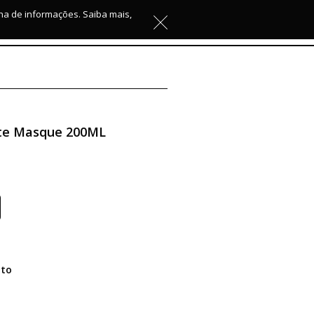
lha de informações. Saiba mais,
ste Masque 200ML
to