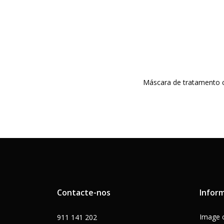
Máscara de tratamento c
Contacte-nos
Infor
Image c
911 141 202