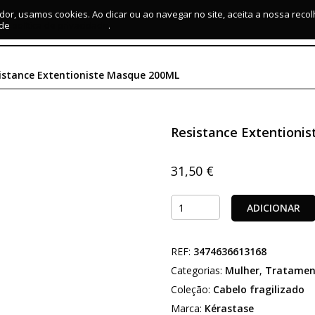
dor, usamos cookies. Ao clicar ou ao navegar no site, aceita a nossa reco
 de
política de privacidade
.
istance Extentioniste Masque 200ML
Resistance Extentioni
31,50
€
Quantidade
ADICIONAR
de
Resistance
REF:
3474636613168
Extentioniste
Masque
Categorias:
Mulher
,
Tratamen
200ML
Coleção:
Cabelo fragilizado
Marca:
Kérastase