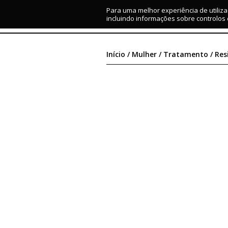
Para uma melhor experiência de utiliza
MARCAS
MULHER
HOMEM
IMAGE CONSULTING
incluindo informações sobre controlos
Início
/
Mulher
/
Tratamento
/ Res