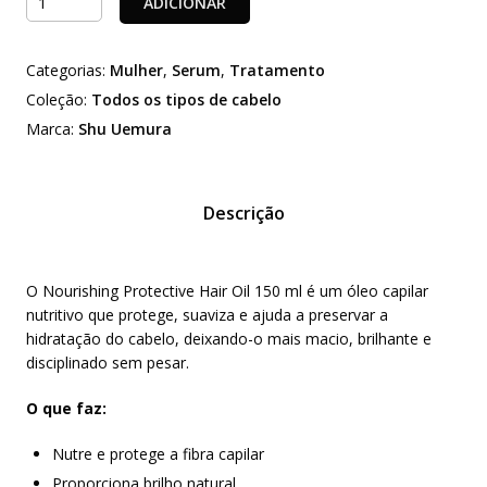
ADICIONAR
de
nourishing
Categorias:
Mulher
,
Serum
,
Tratamento
protective
hair
Coleção:
Todos os tipos de cabelo
oil
Marca:
Shu Uemura
150
ml
Descrição
O Nourishing Protective Hair Oil 150 ml é um óleo capilar
nutritivo que protege, suaviza e ajuda a preservar a
hidratação do cabelo, deixando-o mais macio, brilhante e
disciplinado sem pesar.
O que faz:
Nutre e protege a fibra capilar
Proporciona brilho natural