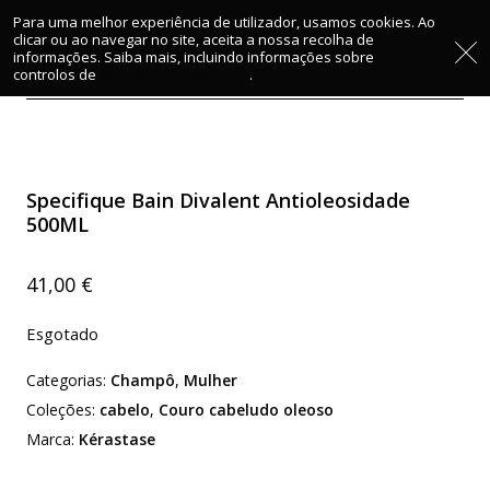
Para uma melhor experiência de utilizador, usamos cookies. Ao
clicar ou ao navegar no site, aceita a nossa recolha de
informações. Saiba mais, incluindo informações sobre
Início
/
Mulher
/
Champô
/ Specifique Bain Divalent
controlos de
política de privacidade
.
Antioleosidade 500ML
Specifique Bain Divalent Antioleosidade
500ML
41,00
€
Esgotado
Categorias:
Champô
,
Mulher
Coleções:
cabelo
,
Couro cabeludo oleoso
Marca:
Kérastase