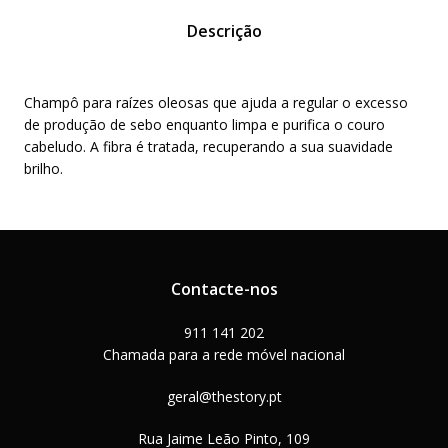
Descrição
Champô para raízes oleosas que ajuda a regular o excesso
de produção de sebo enquanto limpa e purifica o couro
cabeludo. A fibra é tratada, recuperando a sua suavidade
brilho.
Contacte-nos
911 141 202
Chamada para a rede móvel nacional
geral@thestory.pt
Rua Jaime Leão Pinto, 109