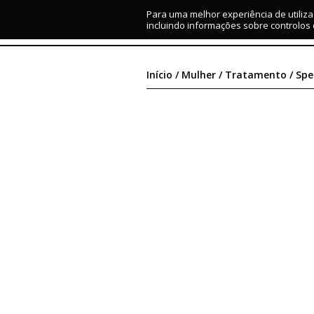
Para uma melhor experiência de utiliza
MARCAS
MULHER
HOMEM
IMAGE CONSULTING
incluindo informações sobre controlos
Início
/
Mulher
/
Tratamento
/ Spe