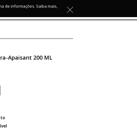
lha de informações. Saiba mais,
ra-Apaisant 200 ML
to
ível