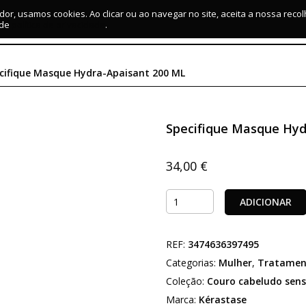
dor, usamos cookies. Ao clicar ou ao navegar no site, aceita a nossa reco
 de
política de privacidade
.
cifique Masque Hydra-Apaisant 200 ML
Specifique Masque Hyd
34,00
€
Quantidade
ADICIONAR
de
Specifique
REF:
3474636397495
Masque
Hydra-
Categorias:
Mulher
,
Tratamen
Apaisant
Coleção:
Couro cabeludo sens
200
Marca:
Kérastase