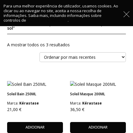
Para uma melhor experiência de utilizador, usamos cookies. Ao
clicar ou ao navegar no site, aceita a nossa recolha de
informações. Saiba mais, incluindo informações sobre
controlos de
política de privacidade
.
Início
/ Produtos etiquetados com “Cabelo exposto ao
sol”
Ordenado
A mostrar todos os 3 resultados
por
mais
recentes
Soleil Bain 250ML
Soleil Masque 200ML
Marca:
Kérastase
Marca:
Kérastase
21,00
€
36,50
€
ADICIONAR
ADICIONAR